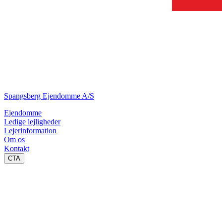
Spangsberg Ejendomme A/S
Ejendomme
Ledige lejligheder
Lejerinformation
Om os
Kontakt
CTA